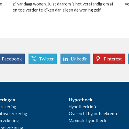
om
zij vandaag wonen. Juist daarom is het verstandig om af
ve
en toe verder te kijken dan alleen de woning zelf.
Facebook
Twitter
Linkedin
Pinterest
eringen
Hypotheek
zekering
Hypotheek info
utoverzekering
Overzicht hypotheekrente
rzekering
Maximale hypotheek
rverzekering