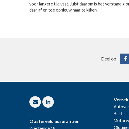
voor langere tijd vast. Juist daarom is het verstandig 
daar af en toe opnieuw naar te kijken.
Deel op:
Verzek
Autover
Bestela
Motorve
Oosterveld assurantiën
Oldtime
Westeinde 18