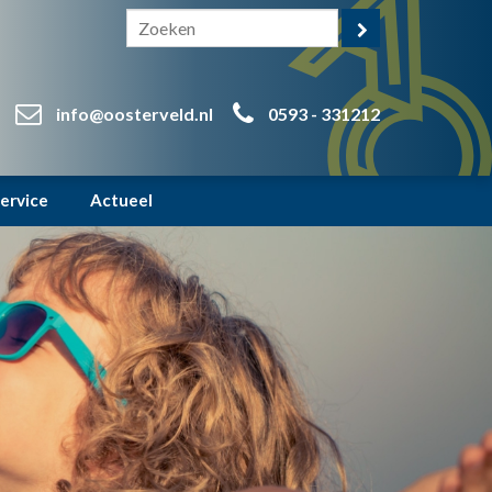
info@oosterveld.nl
0593 - 331212
ervice
Actueel