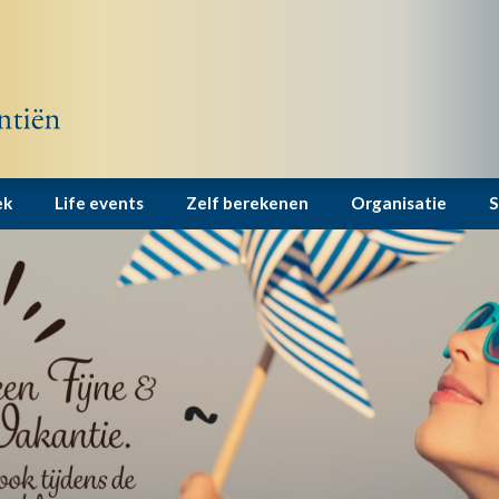
ek
Life events
Zelf berekenen
Organisatie
S