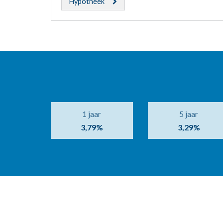
Hypotheek
1 jaar
5 jaar
3,79%
3,29%