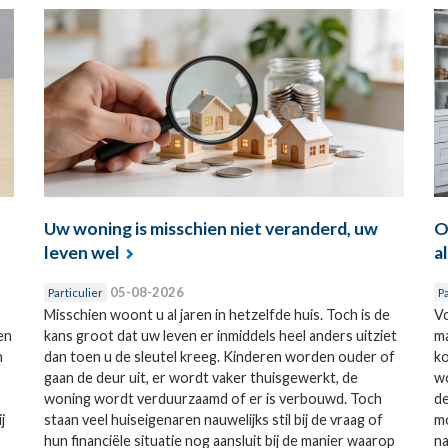
Uw woning is misschien niet veranderd, uw
O
leven wel
a
05-08-2026
Particulier
Pa
Misschien woont u al jaren in hetzelfde huis. Toch is de
Vo
en
kans groot dat uw leven er inmiddels heel anders uitziet
ma
n
dan toen u de sleutel kreeg. Kinderen worden ouder of
ko
gaan de deur uit, er wordt vaker thuisgewerkt, de
wo
woning wordt verduurzaamd of er is verbouwd. Toch
de
j
staan veel huiseigenaren nauwelijks stil bij de vraag of
mo
hun financiële situatie nog aansluit bij de manier waarop
na