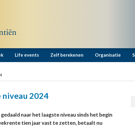
ek
Life events
Zelf berekenen
Organisatie
S
24
e niveau 2024
gedaald naar het laagste niveau sinds het begin
eekrente tien jaar vast te zetten, betaalt nu