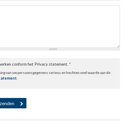
rwerken conform het Privacy statement.
*
ming van uw persoonsgegevens serieus en hechten veel waarde aan de
statement
.