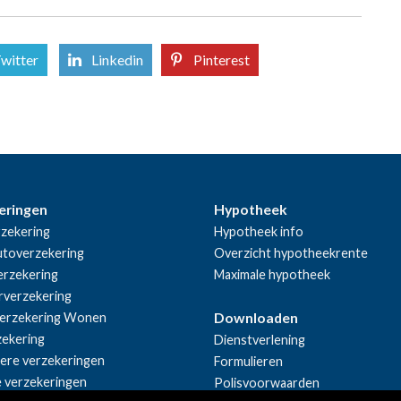
witter
Linkedin
Pinterest
eringen
Hypotheek
zekering
Hypotheek info
utoverzekering
Overzicht hypotheekrente
rzekering
Maximale hypotheek
rverzekering
Downloaden
erzekering Wonen
zekering
Dienstverlening
iere verzekeringen
Formulieren
e verzekeringen
Polisvoorwaarden