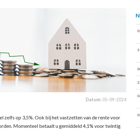
N
0
3
0
2
0
Datum:
05-09-2024
0
el zelfs op 3,5%. Ook bij het vastzetten van de rente voor
eworden. Momenteel betaalt u gemiddeld 4,1% voor twintig