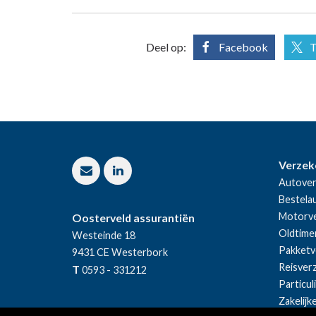
Deel op:
Facebook
T
Verzek
Autover
Bestela
Motorve
Oosterveld assurantiën
Oldtime
Westeinde 18
Pakketv
9431 CE
Westerbork
Reisver
T
0593 - 331212
Particul
Zakelijk